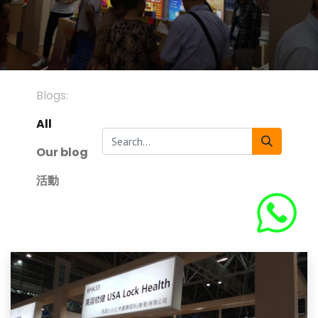
Blogs:
All
Our blog
活動