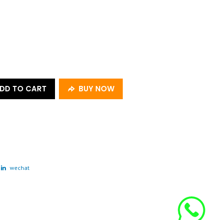
DD TO CART
BUY NOW
wechat