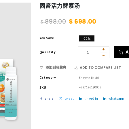
固肾活力酵素汤
898.00
$
698.00
$
You Save
-22%
A
Quantity
添加到收藏夹
ADD TO COMPARE LIST
Category
Enzyme liquid
SKU
4897126190038
share
tweet
linked in
whatsapp